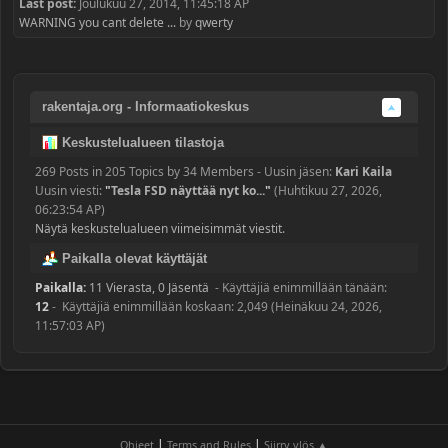
Last post:
Joulukuu 27, 2014, 11:45:18 AP
WARNING you cant delete ...
by
qwerty
rakentaja.org - Informaatiokeskus
Keskustelualueen tilastoja
269 Posts in 205 Topics by 34 Members - Uusin jäsen:
Kari Kaila
Uusin viesti:
"
Tesla FSD näyttää nyt ko...
"
(Huhtikuu 27, 2026,
06:23:54 AP)
Näytä keskustelualueen viimeisimmät viestit.
Paikalla olevat käyttäjät
Paikalla:
11 Vierasta, 0 Jäsentä
- Käyttäjiä enimmillään tänään:
12
- Käyttäjiä enimmillään koskaan: 2,049 (Heinäkuu 24, 2026,
11:57:03 AP)
|
|
Ohjeet
Terms and Rules
Siirry ylös ▲