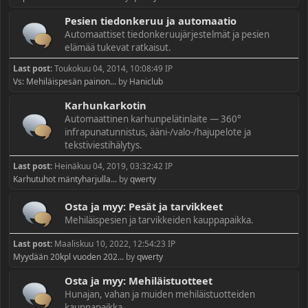
Pesien tiedonkeruu ja automaatio
Automaattiset tiedonkeruujärjestelmät ja pesien
elämää tukevat ratkaisut.
Last post:
Toukokuu 04, 2014, 10:08:49 IP
Vs: Mehiläispesän painon...
by
Haniclub
Karhunkarkotin
Automaattinen karhunpelätinlaite — 360°
infrapunatunnistus, ääni-/valo-/hajupelote ja
tekstiviestihälytys.
Last post:
Heinäkuu 04, 2019, 03:32:42 IP
Karhutuhot mäntyharjulla...
by
qwerty
Osta ja myy: Pesät ja tarvikkeet
Mehiläispesien ja tarvikkeiden kauppapaikka.
Last post:
Maaliskuu 10, 2022, 12:54:23 IP
Myydään 20kpl vuoden 202...
by
qwerty
Osta ja myy: Mehiläistuotteet
Hunajan, vahan ja muiden mehiläistuotteiden
kauppapaikka.